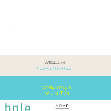
2021.12.31
年始は1/5(水)10時から営業します！
2021.03.09
中目黒カット＋ヘッドスパ3700円
2021.03.02
中目黒、祐天寺から近い4席のみの少人数美容院です！
お電話はこちら
03-3716-0301
ご予約はコチラから
ＷＥＢ予約
HOME