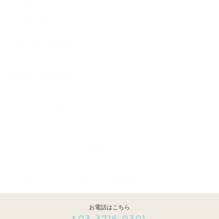
BLOG
お客様の声
サロンからのお知らせ
New Article
2021.12.31
年始は1/5(水)10時から営業します！
2021.03.09
中目黒カット＋ヘッドスパ3700円
2021.03.02
中目黒、祐天寺から近い4席のみの少人数美容院です！
お電話はこちら
03-3716-0301