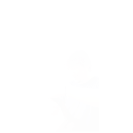
Stylist
Jun
経歴
スタイリスト歴8年
お客様へのメッセージ
ご自宅でも綺麗に仕上げられるように、再現性が高く、スタイリ
ングしやすい髪型をつくることを心掛けています。