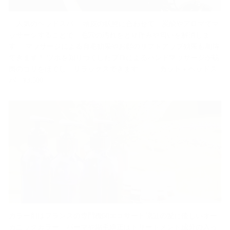
「人気のヘッドスパ」 頭皮の状態に合わせて、炭酸やアロマでマ
ッサージすることで、毛穴の汚れをとり痒みや匂いを解消しま
す。 マッサージによる育毛効果やお顔のリフトアップ効果も期待
できます！ ツボを知りつくしたプロによるハンドマッサージが筋
肉のコリをほぐし、リラックスできます。 カット＋ヘッドス
パ ¥3,500
カラー剤はフランスの専門機関エコサート認証の髪に優しいオー
ガニックカラー、パーマや縮毛矯正はトリートメント成分の入っ