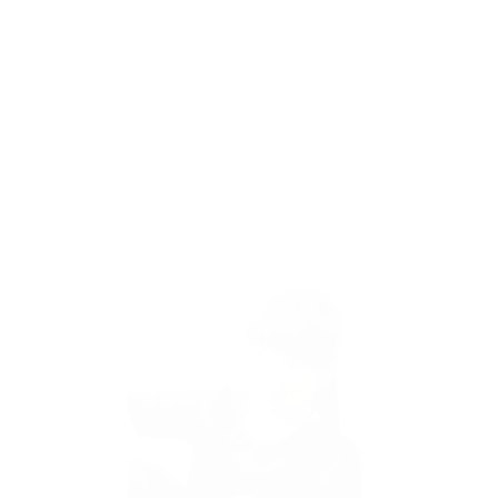
Stylist
伊賀 義則
経歴
スタイリスト歴15年
お客様へのメッセージ
スタッフ全員が友達のようなアットホームな美容室です。