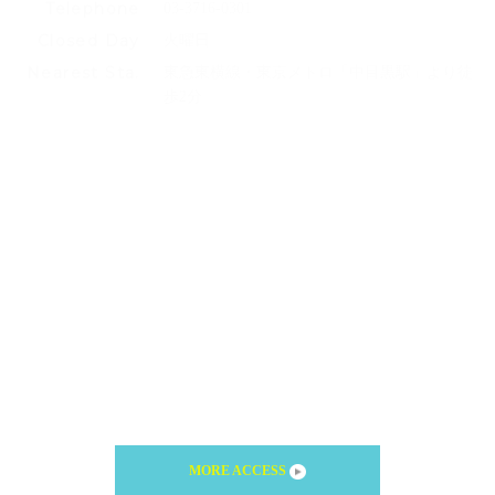
Telephone
03-3716-0301
Closed Day
火曜日
Nearest Sta.
東急東横線・東京メトロ「中目黒駅」より徒
歩2分
MORE ACCESS