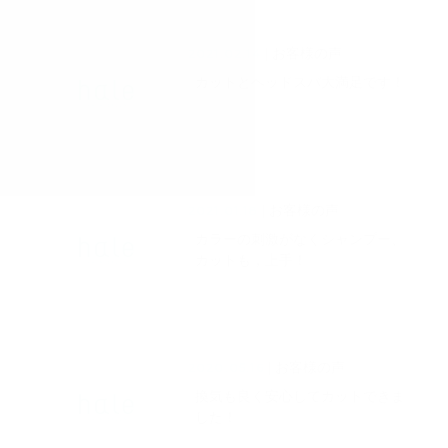
2021.02.14
| お客様の声
カットとヘッドスパ大満足です！
2021.01.18
| お客様の声
カラーの刺激がなくシャンプー、
カットも，上手！
2020.05.16
| お客様の声
換気も良く安心してカットできま
した！