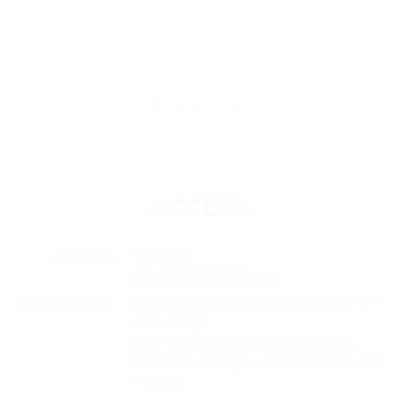
MORE VOICE
ACCESS
Address
〒153-0051
東京都目黒区上目黒2-11-1
Open/Closed
月～土曜 10:00～20:00 (カット19:30/パーマ・
カラー18:00)
※月・金は22:00まで営業しております。
日曜 10:00～19:00 (カット18:00/パーマ・カラ
ー17:00)