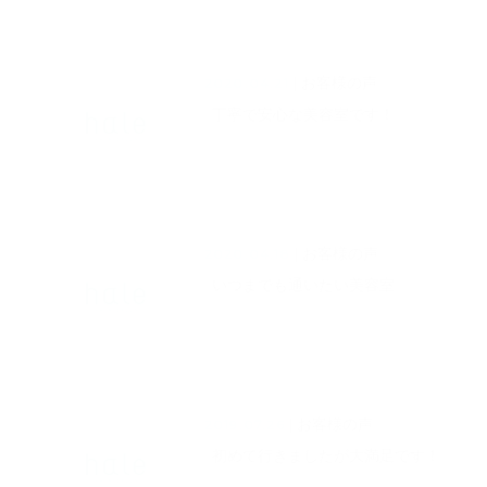
2020.04.21
| お客様の声
丁寧で安心な美容室です！
2020.04.18
| お客様の声
いつまでも通いたい美容室
2019.07.26
| お客様の声
初めて行きましたが大満足です！