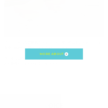
アットホームな雰囲気でスタイリスト歴７年以上のスタッフがお
客様の細かいご要望にもお応えいたします！
MORE ABOUT
月・金は22時まで営業しておりますので
お仕事帰りにもぜひお立ち寄り下さい♪
VOICE