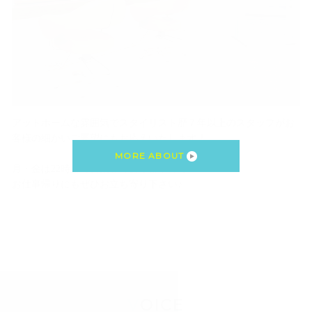
アットホームな雰囲気でスタイリスト歴７年以上のスタッフがお
客様の細かいご要望にもお応えいたします！
MORE ABOUT
月・金は22時まで営業しておりますので
お仕事帰りにもぜひお立ち寄り下さい♪
VOICE