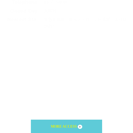
Telephone
03-3716-0301
Closed Day
火曜日
Nearest Sta.
東急東横線・東京メトロ「中目黒駅」より徒
歩2分
MORE ACCESS