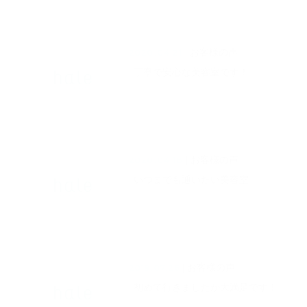
2020.04.21
| お客様の声
丁寧で安心な美容室です！
2020.04.18
| お客様の声
いつまでも通いたい美容室
2019.07.26
| お客様の声
初めて行きましたが大満足です！