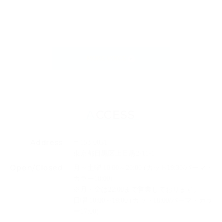
MORE VOICE
ACCESS
Address
〒153-0051
東京都目黒区上目黒2-11-1
Open/Closed
月～土曜 10:00～20:00 (カット19:30/パーマ・
カラー18:00)
※月・金は22:00まで営業しております。
日曜 10:00～19:00 (カット18:00/パーマ・カラ
ー17:00)