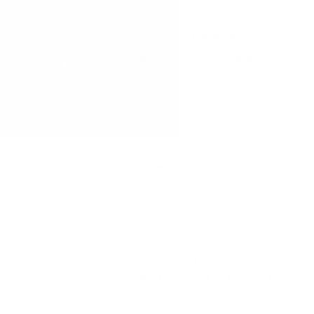
2021.02.14
| お客様の声
カットとヘッドスパ大満足です！
2021.01.18
| お客様の声
カラーの刺激がなくシャンプー、
カットも，上手！
2020.05.16
| お客様の声
換気も良く安心してカットできま
した！